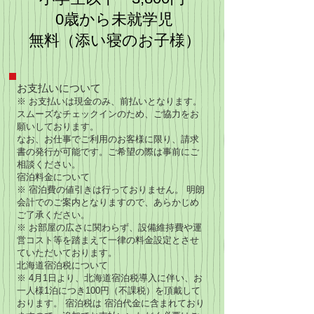
​0歳から未就学児
無料（添い寝のお子様）
お支払いについて
※ お支払いは現金のみ、前払いとなります。
スムーズなチェックインのため、ご協力をお
願いしております。
なお、お仕事でご利用のお客様に限り、請求
書の発行が可能です。ご希望の際は事前にご
相談ください。
宿泊料金について
※ 宿泊費の値引きは行っておりません。 明朗
会計でのご案内となりますので、あらかじめ
ご了承ください。
※ お部屋の広さに関わらず、設備維持費や運
営コスト等を踏まえて一律の料金設定とさせ
ていただいております。
北海道宿泊税について
※ 4月1日より、北海道宿泊税導入に伴い、お
一人様1泊につき100円（不課税）を頂戴して
おります。 宿泊税は 宿泊代金に含まれており