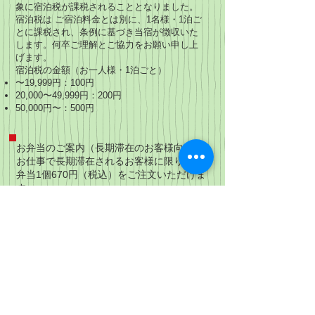
象に宿泊税が課税されることとなりました。
宿泊税は ご宿泊料金とは別に、1名様・1泊ご
とに課税され、条例に基づき当宿が徴収いた
します。何卒ご理解とご協力をお願い申し上
げます。
宿泊税の金額（お一人様・1泊ごと）
〜19,999円：100円
20,000〜49,999円：200円
50,000円〜：500円
お弁当のご案内（長期滞在のお客様向け）
お仕事で長期滞在されるお客様に限り、 お
弁当1個670円（税込）をご注文いただけま
す。
2名様以上
2個から注文可能
外注のため、ご希望に添えない場合がござ
います。
お弁当のお渡し時間は、以下の通りとなって
おります。
朝のお弁当は6時30分以降
夕方のお弁当は17時30分以降
お昼のお弁当は朝のお弁当と一緒にお渡し